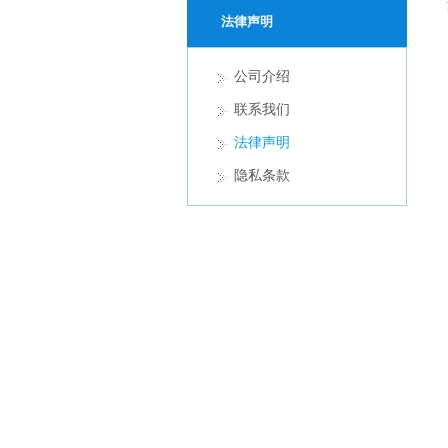
法律声明
公司介绍
联系我们
法律声明
隐私条款